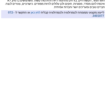
חוש הומור, תקשורתיים, בורחים מהתמודדויות והחלטות קשות. משתמשים בדמיון, לא
איכפת להם מסדר, מסגרות, חוקים ולכן עלולים להיות מפוזרים. כישרוניים, צעירים לנצח.
חברים טובים ומעריכים יושר וחברות אמיתית.
לייעוץ מקצועי ממומחה לנומרולוגיה ולנומרולוגיה קבלית
לחץ כאן
או התקשר ל-
072-
.
3401077