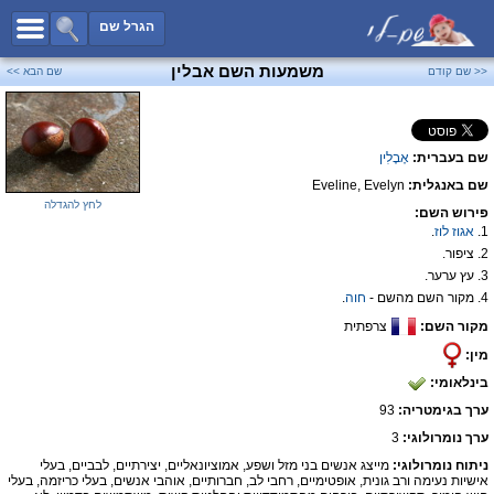
כל השמות
הגרל שם
חיפוש מתקדם
משמעות השם אבלין
<< שם קודם
שם הבא >>
שמות לבנים
שמות לבנות
שם בעברית:
אֶבֶלִין
שמות משותפים
שם באנגלית:
Eveline, Evelyn
שמות נפוצים
לחץ להגדלה
פירוש השם:
שמות נדירים
1.
אגוז
לוז
.
2. ציפור.
קטגוריות
3. עץ ערער.
4. מקור השם מהשם -
חוה
.
חדש!
מפורסמים
מקור השם:
צרפתית
נומרולוגיה
מין:
הוסף שם
בינלאומי:
צור קשר
ערך בגימטריה:
93
ערך נומרולוגי:
3
פייסבוק
ניתוח נומרולוגי:
מייצג אנשים בני מזל ושפע, אמוציונאליים, יצירתיים, לבביים, בעלי
אישיות נעימה ורב גונית, אופטימיים, רחבי לב, חברותיים, אוהבי אנשים, בעלי כריזמה, בעלי