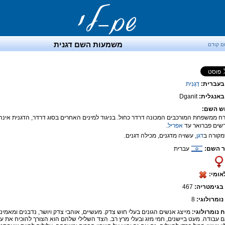
משמעות השם דגנית
ם קודם
בעברית:
דְגָנִית
אנגלית:
Dganit
ש השם:
שים פברואר עד
אפריל
.
דגן
, עשויה מדגנים, מכילה דגנים.
 השם:
עברית
אומי:
בגימטריה:
467
נומרולוגי:
8
ח נומרולוגי:
מייצג אנשים הגונים בעלי חוש צדק. מעשיים, אוהבי צדק ויושר, נדבנים ומאמינים
ם עבודה. מעט ביישנים, חמי מזג ובעלי מרץ רב. הצד השלילי שלהם הוא הצורך להוכיח את ע