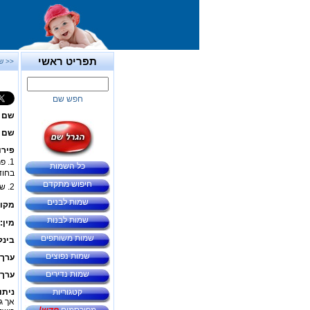
תפריט ראשי
<< ש
חפש שם
שם 
שם ב
פירו
1. פרח ממשפחת המורכבים המכונה דרדר כחול. בניגוד למינים האחרים בסוג דרדר, הדגנית אינה קוצנית. פורחת ב
כל השמות
בחוד
חיפוש מתקדם
2. שמקורה ב
שמות לבנים
מקור
שמות לבנות
מין:
שמות משותפים
בינל
שמות נפוצים
ערך 
שמות נדירים
ערך 
קטגוריות
ניתו
אך ג