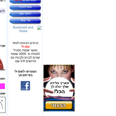
מפורסמים
חדש!
כישל
נומרולוגיה
לייע
הוסף שם
צור קשר
ברוכים הבאים לאתר
שכיח
שם-לי
מאגר שמות המכיל
למעלה מ- 3000 שמות
שונים לבנים ולבנות עם
פירושים לכל שם.
הצטרפו לשם-לי
בפייסבוק:
יחס 
שפת 