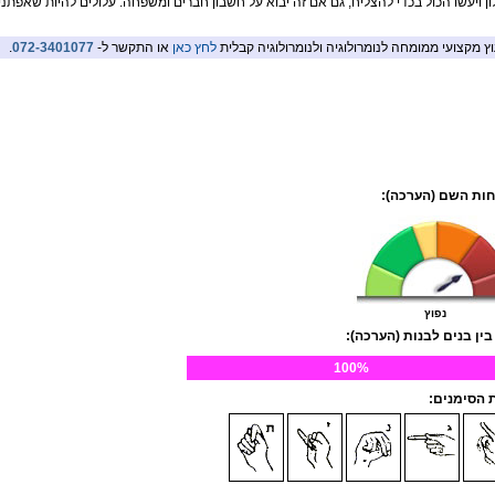
ון ויעשו הכול בכדי להצליח, גם אם זה יבוא על חשבון חברים ומשפחה. עלולים להיות שאפתני
וץ מקצועי ממומחה לנומרולוגיה ולנומרולוגיה קבלית
לחץ כאן
או התקשר ל-
072-3401077
.
ות השם (הערכה):
נפוץ
בין בנים לבנות (הערכה):
100%
הסימנים: