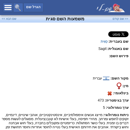
כל השמות
הגרל שם
חיפוש מתקדם
משמעות השם סגית
<< שם קודם
שם הבא >>
שמות לבנים
שמות לבנות
שם בעברית:
סַגִּית
שמות משותפים
שם באנגלית:
Sagit
שמות נפוצים
פירוש השם:
שמות נדירים
קטגוריות
מקור השם:
עברית
חדש!
מפורסמים
מין:
נומרולוגיה
בינלאומי:
הוסף שם
ערך בגימטריה:
473
צור קשר
ערך נומרולוגי:
5
ניתוח נומרולוגי:
מייצג אנשים אימפולסיביים, אינסטינקטיביים, אוהבי שינויים, דינמיים,
פייסבוק
זקוקים לחופש ומרחב. מהירי תפיסה, בעלי אישיות לא קונבנציונלית. מסוגלים לעשות מספר
דברים בו זמנית. בעלי כושר הסתגלות. כריזמטיים ומקובלים בחברה, בעלי חוש אבחנה
וחוש ביקורתי. אוהבים את חירותם האישית בעלי נטייה לחוסר אחריות וחוסר תחושת זמן.