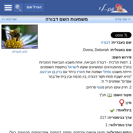
כל השמות
הגרל שם
חיפוש מתקדם
משמעות השם דבורה
<< שם קודם
שם הבא >>
שמות לבנים
שמות לבנות
שם בעברית:
דְּבוֹרָה
שמות משותפים
שם באנגלית:
Dvora, Deborah
שמות נפוצים
לחץ להגדלה
פירוש השם:
שמות נדירים
1. דמות תנ"כית - דבורה הנביאה, אחת משבע הנביאות הנזכרות
בתנ"ך ומהמנהיגים המושיעים שקמו ל
ישראל
בתקופת השופטים.
קטגוריות
הייתה משבט
נפתלי
ושפטה את ה
ארץ
ביחד עם
ברק
בן
אבינעם
.
"וְהִיא יוֹשֶׁבֶת תַּחַת-תֹּמֶר דְּבוֹרָה, בֵּין הָרָמָה וּבֵין בֵּית-אֵל בְּהַר
חדש!
מפורסמים
אֶפְרָיִם" שופטים ד' ה'.
2. חרק עוקץ הניזון מ
צוף
פרחים.
נומרולוגיה
מקור השם:
תנ"ך
הוסף שם
מין:
צור קשר
בינלאומי:
ערך בגימטריה:
217
פייסבוק
ערך נומרולוגי:
1
ניתוח נומרולוגי:
מייצג אנשים יצירתיים, יוזמים, דינמיים, אמביציוזיים, מנהיגים, בעלי