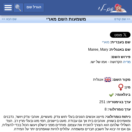
כל השמות
הגרל שם
חיפוש מתקדם
משמעות השם מארי
<< שם קודם
שם הבא >>
שמות לבנים
שמות לבנות
שם בעברית:
מארי
שמות משותפים
שם באנגלית:
Maree, Mary
שמות נפוצים
פירוש השם:
שמות נדירים
מריה
הקדושה - אמו של ישו.
קטגוריות
מקור השם:
אנגלית
חדש!
מפורסמים
מין:
נומרולוגיה
בינלאומי:
הוסף שם
ערך בגימטריה:
251
צור קשר
ערך נומרולוגי:
8
ניתוח נומרולוגי:
מייצג אנשים הגונים בעלי חוש צדק. מעשיים, אוהבי צדק ויושר, נדבנים
פייסבוק
ומאמינים בשוויון. אוהבים בית אך גם עבודה. מעט ביישנים, חמי מזג ובעלי מרץ רב. הצד
השלילי שלהם הוא הצורך להוכיח את עצמם. פוחדים מפני כישלון ויעשו הכול בכדי להצליח,
גם אם זה יבוא על חשבון חברים ומשפחה. עלולים להיות שאפתנים יתר על המידה.