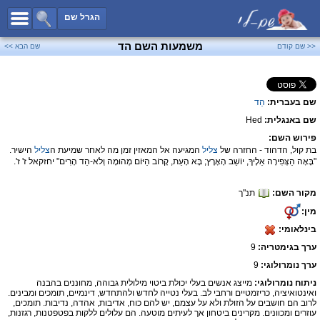
כל השמות
הגרל שם
חיפוש מתקדם
משמעות השם הד
<< שם קודם
שם הבא >>
שמות לבנים
שמות לבנות
שם בעברית:
הֵד
שמות משותפים
שם באנגלית:
Hed
שמות נפוצים
פירוש השם:
שמות נדירים
בת קול, הדהוד - החזרה של
צליל
המגיעה אל המאזין זמן מה לאחר שמיעת ה
צליל
הישיר.
"בָּאָה הַצְּפִירָה אֵלֶיךָ, יוֹשֵׁב הָאָרֶץ; בָּא הָעֵת, קָרוֹב הַיּוֹם מְהוּמָה וְלֹא-הֵד הָרִים" יחזקאל ז' ז'.
קטגוריות
מקור השם:
תנ"ך
חדש!
מפורסמים
מין:
נומרולוגיה
בינלאומי:
הוסף שם
ערך בגימטריה:
9
צור קשר
ערך נומרולוגי:
9
ניתוח נומרולוגי:
מייצג אנשים בעלי יכולת ביטוי מילולית גבוהה, מחוננים בהבנה
פייסבוק
ואינטואיציה, כריזמטיים ורחבי לב. בעלי נטייה לחדש ולהתחדש, דינמיים, תומכים ומבינים.
לרוב הם חושבים על הזולת ולא על עצמם, יש להם כוח, אדיבות, אהדה, נדיבות. תומכים,
עוזרים ומכוונים. מקרינים ביטחון אך לעיתים מוטעה. הם עלולים ללקות בפטפטנות, רגזנות,