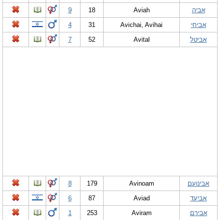
אביה
Aviah
18
9
אביחי
Avichai, Avihai
31
4
אביטל
Avital
52
7
אבינועם
Avinoam
179
8
אביעד
Aviad
87
6
אבירם
Aviram
253
1