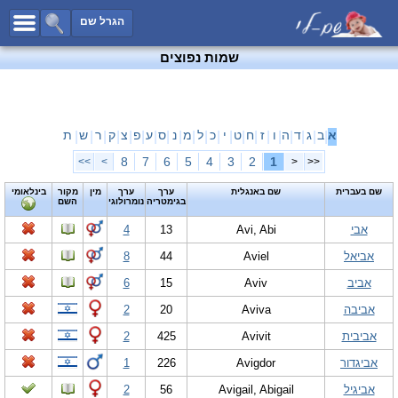
כל השמות
הגרל שם
חיפוש מתקדם
שמות נפוצים
שמות לבנים
שמות לבנות
שמות משותפים
א
ב
ג
ד
ה
ו
ז
ח
ט
י
כ
ל
מ
נ
ס
ע
פ
צ
ק
ר
ש
ת
|
|
|
|
|
|
|
|
|
|
|
|
|
|
|
|
|
|
|
|
|
שמות נפוצים
8
7
6
5
4
3
2
1
>>
>
<
<<
שמות נדירים
שם בעברית
שם באנגלית
ערך
ערך
מין
מקור
בינלאומי
בגימטריה
נומרולוגי
השם
קטגוריות
אבי
Avi, Abi
13
4
חדש!
מפורסמים
אביאל
Aviel
44
8
נומרולוגיה
אביב
Aviv
15
6
הוסף שם
אביבה
Aviva
20
2
צור קשר
אביבית
Avivit
425
2
פייסבוק
אביגדור
Avigdor
226
1
אביגיל
Avigail, Abigail
56
2