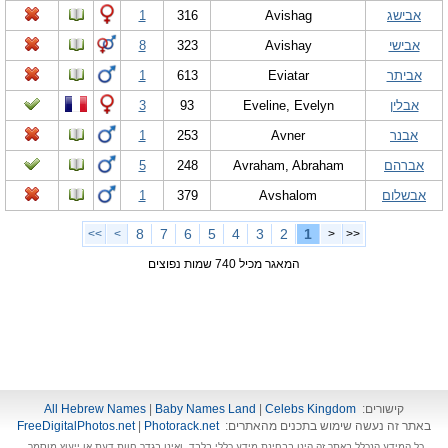
אבישג
Avishag
316
1
אבישי
Avishay
323
8
אביתר
Eviatar
613
1
אבלין
Eveline, Evelyn
93
3
אבנר
Avner
253
1
אברהם
Avraham, Abraham
248
5
אבשלום
Avshalom
379
1
8
7
6
5
4
3
2
1
>>
>
<
<<
המאגר מכיל 740 שמות נפוצים
קישורים:
Celebs Kingdom
|
Baby Names Land
|
All Hebrew Names
באתר זה נעשה שימוש בתכנים מהאתרים:
Photorack.net
|
FreeDigitalPhotos.net
כל המידע הנכלל באתר זה הינו בבחינת מידע כללי בלבד, ואינו בגדר חוות דעת או ייעוץ מוסמך.