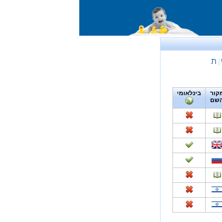
ת
|
קור
בינלאומי
שם