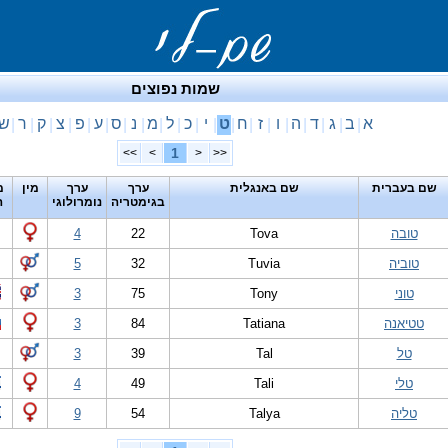
שמות נפוצים
א
ב
ג
ד
ה
ו
ז
ח
ט
י
כ
ל
מ
נ
ס
ע
פ
צ
ק
ר
ש
|
|
|
|
|
|
|
|
|
|
|
|
|
|
|
|
|
|
|
|
1
>>
>
<
<<
שם בעברית
שם באנגלית
ערך
ערך
מין
מ
בגימטריה
נומרולוגי
ה
טובה
Tova
22
4
טוביה
Tuvia
32
5
טוני
Tony
75
3
טטיאנה
Tatiana
84
3
טל
Tal
39
3
טלי
Tali
49
4
טליה
Talya
54
9