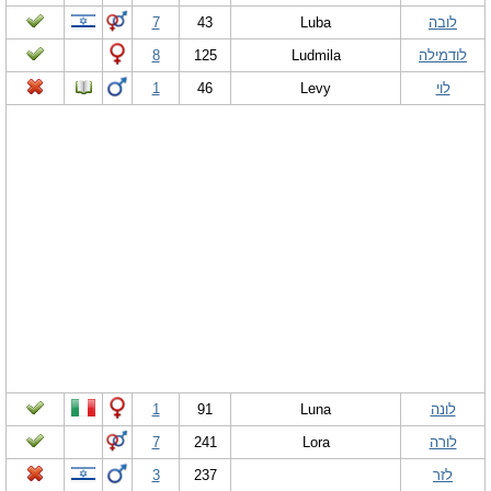
לובה
Luba
43
7
לודמילה
Ludmila
125
8
לוי
Levy
46
1
לונה
Luna
91
1
לורה
Lora
241
7
לזר
237
3