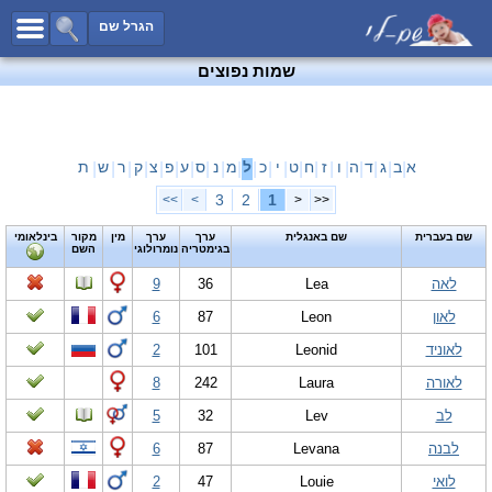
כל השמות
הגרל שם
חיפוש מתקדם
שמות נפוצים
שמות לבנים
שמות לבנות
שמות משותפים
א
ב
ג
ד
ה
ו
ז
ח
ט
י
כ
ל
מ
נ
ס
ע
פ
צ
ק
ר
ש
ת
|
|
|
|
|
|
|
|
|
|
|
|
|
|
|
|
|
|
|
|
|
שמות נפוצים
3
2
1
>>
>
<
<<
שמות נדירים
שם בעברית
שם באנגלית
ערך
ערך
מין
מקור
בינלאומי
בגימטריה
נומרולוגי
השם
קטגוריות
לאה
Lea
36
9
חדש!
מפורסמים
לאון
Leon
87
6
נומרולוגיה
לאוניד
Leonid
101
2
הוסף שם
לאורה
Laura
242
8
צור קשר
לב
Lev
32
5
פייסבוק
לבנה
Levana
87
6
לואי
Louie
47
2