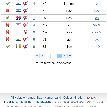
לי
Li, Lee
40
4
ליאב
Liav
43
7
ליאון
Lion
97
7
ליאור
Lior
247
4
ליאורה
Liora
252
9
ליאל
Liel
71
8
ליאם
Liam
81
9
3
2
1
>>
>
<
<<
המאגר מכיל 740 שמות נפוצים
קישורים:
Celebs Kingdom
|
Baby Names Land
|
All Hebrew Names
באתר זה נעשה שימוש בתכנים מהאתרים:
Photorack.net
|
FreeDigitalPhotos.net
כל המידע הנכלל באתר זה הינו בבחינת מידע כללי בלבד, ואינו בגדר חוות דעת או ייעוץ מוסמך.