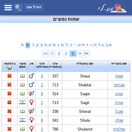
כל השמות
הגרל שם
חיפוש מתקדם
שמות נפוצים
שמות לבנים
שמות לבנות
שמות משותפים
א
ב
ג
ד
ה
ו
ז
ח
ט
י
כ
ל
מ
נ
ס
ע
פ
צ
ק
ר
ש
ת
|
|
|
|
|
|
|
|
|
|
|
|
|
|
|
|
|
|
|
|
|
שמות נפוצים
3
2
1
>>
>
<
<<
שמות נדירים
שם בעברית
שם באנגלית
ערך
ערך
מין
מקור
בינלאומי
בגימטריה
נומרולוגי
השם
קטגוריות
שאול
Shaul
337
4
חדש!
מפורסמים
שבתאי
Shabtai
713
2
נומרולוגיה
שגיא
Sagie
314
8
הוסף שם
שגית
Sagit
713
2
צור קשר
שובל
Shoval
338
5
פייסבוק
שולה
Shula
341
8
שולמית
Shulamit
786
3