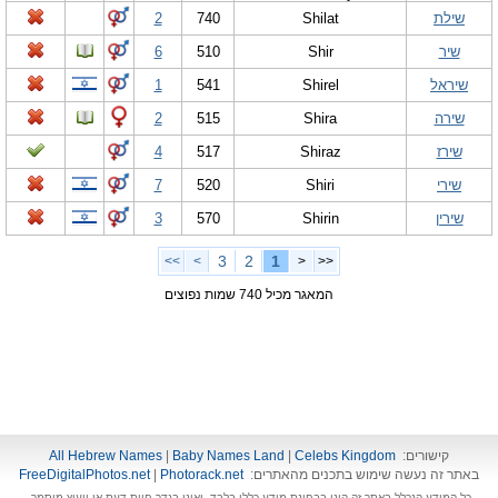
שילת
Shilat
740
2
שיר
Shir
510
6
שיראל
Shirel
541
1
שירה
Shira
515
2
שירז
Shiraz
517
4
שירי
Shiri
520
7
שירין
Shirin
570
3
3
2
1
>>
>
<
<<
המאגר מכיל 740 שמות נפוצים
קישורים:
Celebs Kingdom
|
Baby Names Land
|
All Hebrew Names
באתר זה נעשה שימוש בתכנים מהאתרים:
Photorack.net
|
FreeDigitalPhotos.net
כל המידע הנכלל באתר זה הינו בבחינת מידע כללי בלבד, ואינו בגדר חוות דעת או ייעוץ מוסמך.