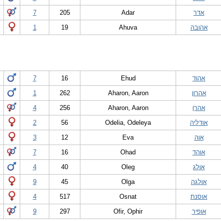
אדר
Adar
205
7
אהובה
Ahuva
19
1
אהוד
Ehud
16
7
אהרון
Aharon, Aaron
262
1
אהרן
Aharon, Aaron
256
4
אודליה
Odelia, Odeleya
56
2
אוה
Eva
12
3
אוהד
Ohad
16
7
אולג
Oleg
40
4
אולגה
Olga
45
9
אוסנת
Osnat
517
4
אופיר
Ofir, Ophir
297
9