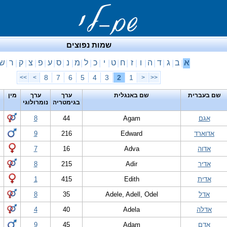
שמות נפוצים
א
ב
ג
ד
ה
ו
ז
ח
ט
י
כ
ל
מ
נ
ס
ע
פ
צ
ק
ר
ש
|
|
|
|
|
|
|
|
|
|
|
|
|
|
|
|
|
|
|
|
8
7
6
5
4
3
2
1
>>
>
<
<<
שם בעברית
שם באנגלית
ערך
ערך
מין
בגימטריה
נומרולוגי
אגם
Agam
44
8
אדוארד
Edward
216
9
אדוה
Adva
16
7
אדיר
Adir
215
8
אדית
Edith
415
1
אדל
Adele, Adell, Odel
35
8
אדלה
Adela
40
4
אדם
Adam
45
9