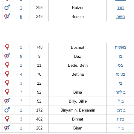
בוצר
Botzer
298
1
בושם
Bosem
348
6
בושמת
Bosmat
748
1
בז
Baz
9
9
בט
Bette, Beth
11
2
בטינה
Bettina
76
4
בי
12
3
בילהה
Bilha
52
7
בילי
Billy, Billie
52
7
בינימין
Binyamin, Benjamin
172
1
בינת
Binnat
462
3
בירן
Biran
262
1