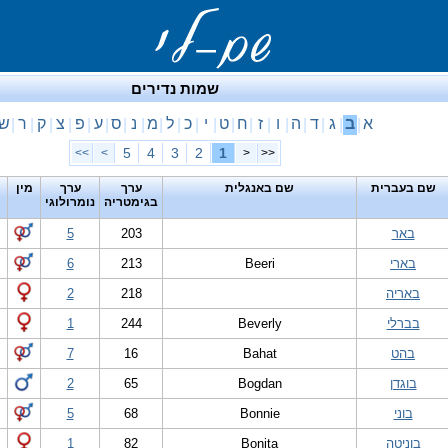
שמות נדירים
א
ב
ג
ד
ה
ו
ז
ח
ט
י
כ
ל
מ
נ
ס
ע
פ
צ
ק
ר
ש
|
|
|
|
|
|
|
|
|
|
|
|
|
|
|
|
|
|
|
|
5
4
3
2
1
>>
>
<
<<
שם בעברית
שם באנגלית
ערך
ערך
מין
בגימטריה
נומרולוגי
באר
203
5
בארי
Beeri
213
6
באריה
218
2
בברלי
Beverly
244
1
בהט
Bahat
16
7
בוגדן
Bogdan
65
2
בוני
Bonnie
68
5
בוניטה
Bonita
82
1