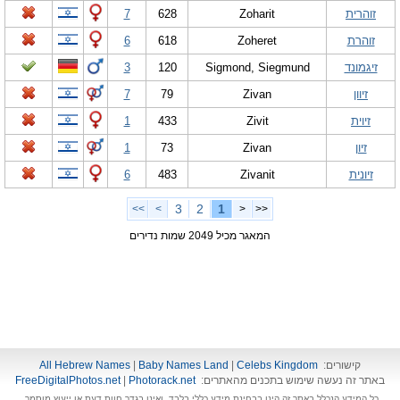
זוהרית
Zoharit
628
7
זוהרת
Zoheret
618
6
זיגמונד
Sigmond, Siegmund
120
3
זיוון
Zivan
79
7
זיוית
Zivit
433
1
זיון
Zivan
73
1
זיונית
Zivanit
483
6
3
2
1
>>
>
<
<<
המאגר מכיל 2049 שמות נדירים
קישורים:
Celebs Kingdom
|
Baby Names Land
|
All Hebrew Names
באתר זה נעשה שימוש בתכנים מהאתרים:
Photorack.net
|
FreeDigitalPhotos.net
כל המידע הנכלל באתר זה הינו בבחינת מידע כללי בלבד, ואינו בגדר חוות דעת או ייעוץ מוסמך.