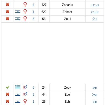
זהרירה
Zaharira
427
4
זהרית
Zaharit
622
1
זו-לי
Zu-Li
53
8
זואי
Zoey
24
6
זואל
Zuel
44
8
זוהי
Zohi
28
1