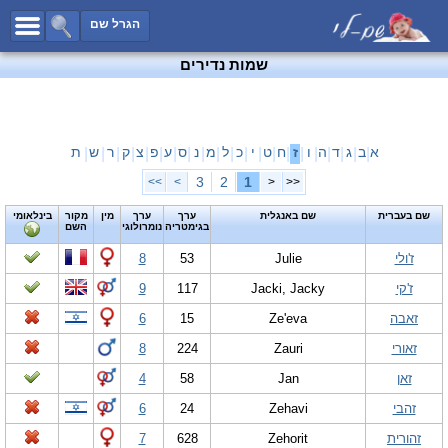
כל השמות
הגרל שם
חיפוש מתקדם
שמות נדירים
שמות לבנים
שמות לבנות
שמות משותפים
א
ב
ג
ד
ה
ו
ז
ח
ט
י
כ
ל
מ
נ
ס
ע
פ
צ
ק
ר
ש
ת
|
|
|
|
|
|
|
|
|
|
|
|
|
|
|
|
|
|
|
|
|
שמות נפוצים
3
2
1
>>
>
<
<<
שמות נדירים
שם בעברית
שם באנגלית
ערך
ערך
מין
מקור
בינלאומי
בגימטריה
נומרולוגי
השם
קטגוריות
ז'ולי
Julie
53
8
חדש!
מפורסמים
ז'קי
Jacki, Jacky
117
9
נומרולוגיה
זאבה
Ze'eva
15
6
הוסף שם
זאורי
Zauri
224
8
צור קשר
זאן
Jan
58
4
פייסבוק
זהבי
Zehavi
24
6
זהורית
Zehorit
628
7