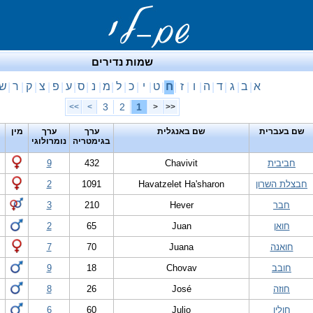
שמות נדירים
א
ב
ג
ד
ה
ו
ז
ח
ט
י
כ
ל
מ
נ
ס
ע
פ
צ
ק
ר
ש
|
|
|
|
|
|
|
|
|
|
|
|
|
|
|
|
|
|
|
|
3
2
1
>>
>
<
<<
שם בעברית
שם באנגלית
ערך
ערך
מין
בגימטריה
נומרולוגי
חביבית
Chavivit
432
9
חבצלת השרון
Havatzelet Ha'sharon
1091
2
חבר
Hever
210
3
חואן
Juan
65
2
חואנה
Juana
70
7
חובב
Chovav
18
9
חוזה
José
26
8
חוליו
Julio
60
6