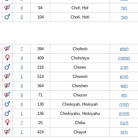
חוף
Chof, Hof
94
4
חופי
Chofi, Hofi
104
5
חופש
Chofesh
394
7
חופשיה
Chofshiya
409
4
חורב
Chorev
216
9
חורש
Choresh
514
1
חושן
Choshen
364
4
חזון
Chazon
71
8
חזקיה
Chiskiyah, Hiskiyah
130
4
חזקיהו
Chiskiyahu, Hiskiyahu
136
1
חיבה
Chiba
25
7
חיות
Chayut
424
1