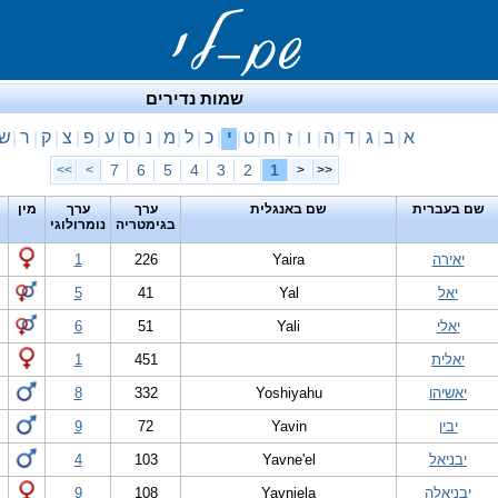
שמות נדירים
א
ב
ג
ד
ה
ו
ז
ח
ט
י
כ
ל
מ
נ
ס
ע
פ
צ
ק
ר
ש
|
|
|
|
|
|
|
|
|
|
|
|
|
|
|
|
|
|
|
|
7
6
5
4
3
2
1
>>
>
<
<<
שם בעברית
שם באנגלית
ערך
ערך
מין
בגימטריה
נומרולוגי
יאירה
Yaira
226
1
יאל
Yal
41
5
יאלי
Yali
51
6
יאלית
451
1
יאשיהו
Yoshiyahu
332
8
יבין
Yavin
72
9
יבניאל
Yavne'el
103
4
יבניאלה
Yavniela
108
9