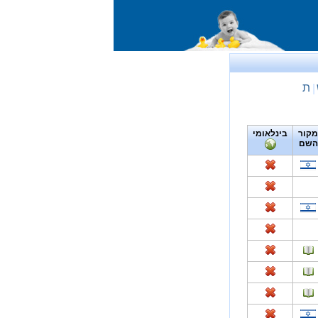
ת
|
מקור
בינלאומי
השם