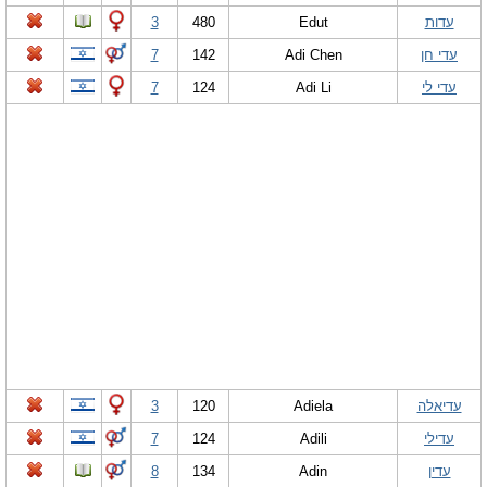
עדות
Edut
480
3
עדי חן
Adi Chen
142
7
עדי לי
Adi Li
124
7
עדיאלה
Adiela
120
3
עדילי
Adili
124
7
עדין
Adin
134
8