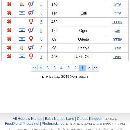
עדינו
140
5
עדלי
Edli
114
6
עובדת
482
5
עוגן
Ogen
129
3
עודדה
Odeda
89
8
עוזיה
Uzziya
98
8
עוזית
Uzit, Ozit
493
7
6
5
4
3
2
1
>>
>
<
<<
המאגר מכיל 2049 שמות נדירים
קישורים:
Celebs Kingdom
|
Baby Names Land
|
All Hebrew Names
באתר זה נעשה שימוש בתכנים מהאתרים:
Photorack.net
|
FreeDigitalPhotos.net
כל המידע הנכלל באתר זה הינו בבחינת מידע כללי בלבד, ואינו בגדר חוות דעת או ייעוץ מוסמך.