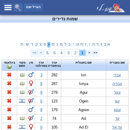
כל השמות
הגרל שם
חיפוש מתקדם
שמות נדירים
שמות לבנים
שמות לבנות
שמות משותפים
א
ב
ג
ד
ה
ו
ז
ח
ט
י
כ
ל
מ
נ
ס
ע
פ
צ
ק
ר
ש
ת
|
|
|
|
|
|
|
|
|
|
|
|
|
|
|
|
|
|
|
|
|
שמות נפוצים
6
5
4
3
2
1
>>
>
<
<<
שמות נדירים
שם בעברית
שם באנגלית
ערך
ערך
מין
מקור
בינלאומי
בגימטריה
נומרולוגי
השם
קטגוריות
עברי
Ivri
282
3
חדש!
מפורסמים
עבריה
Ivriya
287
8
נומרולוגיה
עגור
Agur
279
9
הוסף שם
עגן
Ogen
123
6
צור קשר
עגנון
Agnon
179
8
פייסבוק
עד
Ad
74
2
עד אל
Ad El
105
6