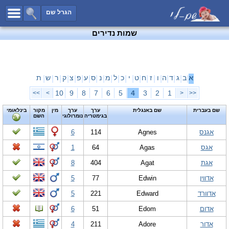
כל השמות
הגרל שם
חיפוש מתקדם
שמות נדירים
שמות לבנים
שמות לבנות
שמות משותפים
א
ב
ג
ד
ה
ו
ז
ח
ט
י
כ
ל
מ
נ
ס
ע
פ
צ
ק
ר
ש
ת
|
|
|
|
|
|
|
|
|
|
|
|
|
|
|
|
|
|
|
|
|
שמות נפוצים
10
9
8
7
6
5
4
3
2
1
>>
>
<
<<
שמות נדירים
שם בעברית
שם באנגלית
ערך
ערך
מין
מקור
בינלאומי
בגימטריה
נומרולוגי
השם
קטגוריות
אגנס
Agnes
114
6
חדש!
מפורסמים
אגס
Agas
64
1
נומרולוגיה
אגת
Agat
404
8
הוסף שם
אדווין
Edwin
77
5
צור קשר
אדוורד
Edward
221
5
פייסבוק
אדום
Edom
51
6
אדור
Adore
211
4