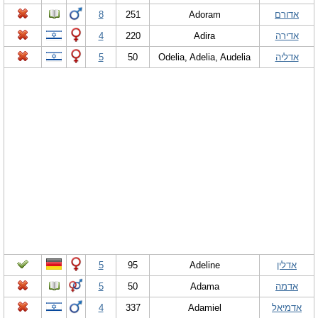
אדורם
Adoram
251
8
אדירה
Adira
220
4
אדליה
Odelia, Adelia, Audelia
50
5
אדלין
Adeline
95
5
אדמה
Adama
50
5
אדמיאל
Adamiel
337
4