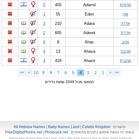
אדמית
Adamit
455
5
אדן
Eden
55
1
אדרה
Adara
210
3
אדרת
Aderet
605
2
אהב
Ahav
8
8
אהבה
Ahava
13
4
אהבית
Ahavit
418
4
10
9
8
7
6
5
4
3
2
1
>>
>
<
<<
המאגר מכיל 2049 שמות נדירים
קישורים:
Celebs Kingdom
|
Baby Names Land
|
All Hebrew Names
באתר זה נעשה שימוש בתכנים מהאתרים:
Photorack.net
|
FreeDigitalPhotos.net
כל המידע הנכלל באתר זה הינו בבחינת מידע כללי בלבד, ואינו בגדר חוות דעת או ייעוץ מוסמך.