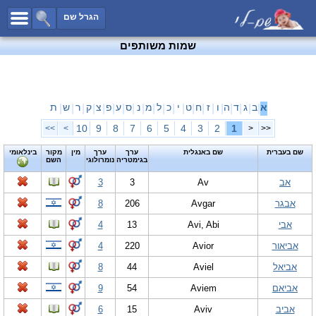
כל השמות
הגרל שם
חיפוש מתקדם
שמות משותפים
שמות לבנים
שמות לבנות
שמות משותפים
א
ב
ג
ד
ה
ו
ז
ח
ט
י
כ
ל
מ
נ
ס
ע
פ
צ
ק
ר
ש
ת
|
|
|
|
|
|
|
|
|
|
|
|
|
|
|
|
|
|
|
|
|
שמות נפוצים
10
9
8
7
6
5
4
3
2
1
>>
>
<
<<
שמות נדירים
שם בעברית
שם באנגלית
ערך
ערך
מין
מקור
בינלאומי
בגימטריה
נומרולוגי
השם
קטגוריות
אב
Av
3
3
חדש!
מפורסמים
אבגר
Avgar
206
8
נומרולוגיה
אבי
Avi, Abi
13
4
הוסף שם
אביאור
Avior
220
4
צור קשר
אביאל
Aviel
44
8
פייסבוק
אביאם
Aviem
54
9
אביב
Aviv
15
6