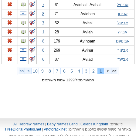
אביחיל
Avichail, Avihail
61
7
אביחן
Avichen
71
8
אביטל
Avital
52
7
אבייה
Aviah
28
1
אבינועם
Avinoam
179
8
אבינור
Avinur
269
8
אביעד
Aviad
87
6
10
9
8
7
6
5
4
3
2
1
>>
>
<
<<
המאגר מכיל 1299 שמות משותפים
קישורים:
Celebs Kingdom
|
Baby Names Land
|
All Hebrew Names
באתר זה נעשה שימוש בתכנים מהאתרים:
Photorack.net
|
FreeDigitalPhotos.net
כל המידע הנכלל באתר זה הינו בבחינת מידע כללי בלבד, ואינו בגדר חוות דעת או ייעוץ מוסמך.