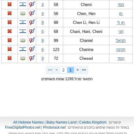
חמי
Chemi
58
4
חן
Chen, Hen
58
4
חן לי
Chen Li, Hen Li
98
8
חני
Chani, Hani, Cheni
68
5
חניאל
Chaniel
99
9
חנינה
Chanina
123
6
חסד
Chesed
72
9
2
1
>>
>
<
<<
המאגר מכיל 1299 שמות משותפים
קישורים:
Celebs Kingdom
|
Baby Names Land
|
All Hebrew Names
באתר זה נעשה שימוש בתכנים מהאתרים:
Photorack.net
|
FreeDigitalPhotos.net
כל המידע הנכלל באתר זה הינו בבחינת מידע כללי בלבד, ואינו בגדר חוות דעת או ייעוץ מוסמך.