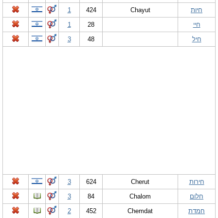
חיות
Chayut
424
1
חיי
28
1
חיל
48
3
חירות
Cherut
624
3
חלום
Chalom
84
3
חמדת
Chemdat
452
2