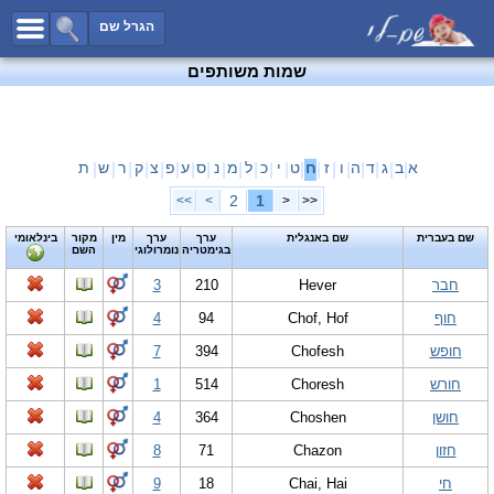
כל השמות
הגרל שם
חיפוש מתקדם
שמות משותפים
שמות לבנים
שמות לבנות
שמות משותפים
א
ב
ג
ד
ה
ו
ז
ח
ט
י
כ
ל
מ
נ
ס
ע
פ
צ
ק
ר
ש
ת
|
|
|
|
|
|
|
|
|
|
|
|
|
|
|
|
|
|
|
|
|
שמות נפוצים
2
1
>>
>
<
<<
שמות נדירים
שם בעברית
שם באנגלית
ערך
ערך
מין
מקור
בינלאומי
בגימטריה
נומרולוגי
השם
קטגוריות
חבר
Hever
210
3
חדש!
מפורסמים
חוף
Chof, Hof
94
4
נומרולוגיה
חופש
Chofesh
394
7
הוסף שם
חורש
Choresh
514
1
צור קשר
חושן
Choshen
364
4
פייסבוק
חזון
Chazon
71
8
חי
Chai, Hai
18
9