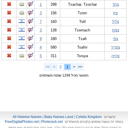
צחר
Tzachar, Tzochar
298
1
ציון
Tzion
156
3
צליל
Tslil
160
7
צמח
Tzemach
138
3
צפי
Tzafi
180
9
צפריר
Tsafrir
580
4
צרויה
Tsruya
311
5
2
1
>>
>
<
<<
המאגר מכיל 1299 שמות משותפים
קישורים:
Celebs Kingdom
|
Baby Names Land
|
All Hebrew Names
באתר זה נעשה שימוש בתכנים מהאתרים:
Photorack.net
|
FreeDigitalPhotos.net
כל המידע הנכלל באתר זה הינו בבחינת מידע כללי בלבד, ואינו בגדר חוות דעת או ייעוץ מוסמך.