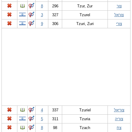
צור
Tzur, Zur
296
8
צוראל
Tzurel
327
3
צורי
Tzuri, Zuri
306
9
צוריאל
Tzuriel
337
4
צוריה
Tzuria
311
5
צח
Tzach
98
8