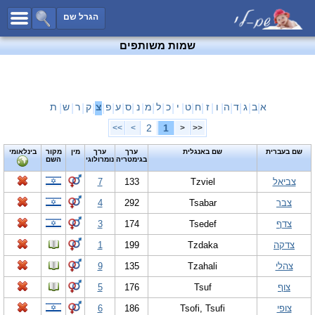
כל השמות
הגרל שם
חיפוש מתקדם
שמות משותפים
שמות לבנים
שמות לבנות
שמות משותפים
א
ב
ג
ד
ה
ו
ז
ח
ט
י
כ
ל
מ
נ
ס
ע
פ
צ
ק
ר
ש
ת
|
|
|
|
|
|
|
|
|
|
|
|
|
|
|
|
|
|
|
|
|
שמות נפוצים
2
1
>>
>
<
<<
שמות נדירים
שם בעברית
שם באנגלית
ערך
ערך
מין
מקור
בינלאומי
בגימטריה
נומרולוגי
השם
קטגוריות
צביאל
Tzviel
133
7
חדש!
מפורסמים
צבר
Tsabar
292
4
נומרולוגיה
צדף
Tsedef
174
3
הוסף שם
צדקה
Tzdaka
199
1
צור קשר
צהלי
Tzahali
135
9
פייסבוק
צוף
Tsuf
176
5
צופי
Tsofi, Tsufi
186
6