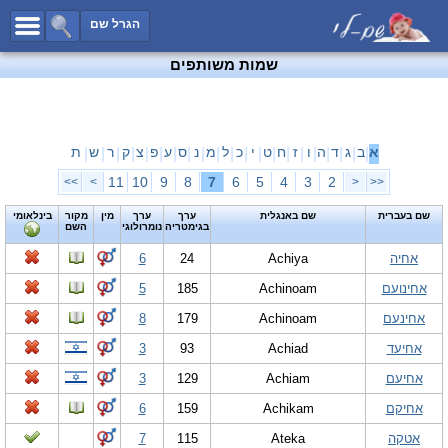
כל השמות
הגרל שם
חיפוש מתקדם
שמות משותפים
שמות לבנים
שמות לבנות
שמות משותפים
א
ב
ג
ד
ה
ו
ז
ח
ט
י
כ
ל
מ
נ
ס
ע
פ
צ
ק
ר
ש
ת
|
|
|
|
|
|
|
|
|
|
|
|
|
|
|
|
|
|
|
|
|
שמות נפוצים
11
10
9
8
7
6
5
4
3
2
>>
>
<
<<
שמות נדירים
שם בעברית
שם באנגלית
ערך
ערך
מין
מקור
בינלאומי
בגימטריה
נומרולוגי
השם
קטגוריות
אחיה
Achiya
24
6
חדש!
מפורסמים
אחינועם
Achinoam
185
5
נומרולוגיה
אחינעם
Achinoam
179
8
הוסף שם
אחיעד
Achiad
93
3
צור קשר
אחיעם
Achiam
129
3
פייסבוק
אחיקם
Achikam
159
6
אטקה
Ateka
115
7