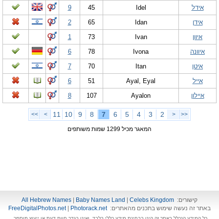
אידל
Idel
45
9
אידן
Idan
65
2
איוון
Ivan
73
1
איוונה
Ivona
78
6
איטן
Itan
70
7
אייל
Ayal, Eyal
51
6
איילון
Ayalon
107
8
11
10
9
8
7
6
5
4
3
2
>>
>
<
<<
המאגר מכיל 1299 שמות משותפים
קישורים:
Celebs Kingdom
|
Baby Names Land
|
All Hebrew Names
באתר זה נעשה שימוש בתכנים מהאתרים:
Photorack.net
|
FreeDigitalPhotos.net
כל המידע הנכלל באתר זה הינו בבחינת מידע כללי בלבד, ואינו בגדר חוות דעת או ייעוץ מוסמך.