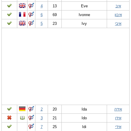
איב
Eve
13
4
איבון
Ivonne
69
6
איבי
Ivy
23
5
אידה
Ida
20
2
אידו
Ido
21
3
אידי
Idi
25
7